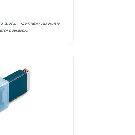
т
та сборки, идентификационные
тся с заказом.