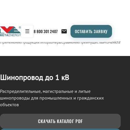
☰
8 800 301 2407
ОСТАВИТЬ ЗАЯВКУ
/
ШИНОПРОВОД
← Продукция
Применение
Продукция
Типоразмеры
Сравнение
Преимущества
Номенклатура
О
Шинопровод до 1 кВ
Распределительные, магистральные и литые
шинопроводы для промышленных и гражданских
объектов
СКАЧАТЬ КАТАЛОГ PDF