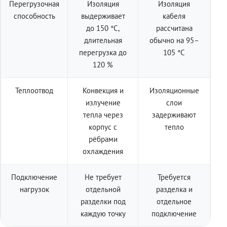
Перегрузочная
Изоляция
Изоляция
способность
выдерживает
кабеля
до 150 °C,
рассчитана
длительная
обычно на 95–
перегрузка до
105 °C
120 %
Теплоотвод
Конвекция и
Изоляционные
излучение
слои
тепла через
задерживают
корпус с
тепло
рёбрами
охлаждения
Подключение
Не требует
Требуется
нагрузок
отдельной
разделка и
разделки под
отдельное
каждую точку
подключение