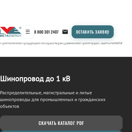
☰
8 800 301 2407
ОСТАВИТЬ ЗАЯВКУ
/
ШИНОПРОВОД
← Продукция
Применение
Продукция
Типоразмеры
Сравнение
Преимущества
Номенклатура
О
Шинопровод до 1 кВ
Распределительные, магистральные и литые
шинопроводы для промышленных и гражданских
объектов
СКАЧАТЬ КАТАЛОГ PDF