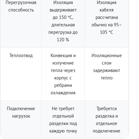
Перегрузочная
Изоляция
Изоляция
способность
выдерживает
кабеля
до 150 °C,
рассчитана
длительная
обычно на 95–
перегрузка до
105 °C
120 %
Теплоотвод
Конвекция и
Изоляционные
излучение
слои
тепла через
задерживают
корпус с
тепло
рёбрами
охлаждения
Подключение
Не требует
Требуется
нагрузок
отдельной
разделка и
разделки под
отдельное
каждую точку
подключение