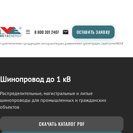
☰
8 800 301 2407
ОСТАВИТЬ ЗАЯВКУ
/
ШИНОПРОВОД
← Продукция
Применение
Продукция
Типоразмеры
Сравнение
Преимущества
Номенклатура
О
Шинопровод до 1 кВ
Распределительные, магистральные и литые
шинопроводы для промышленных и гражданских
объектов
СКАЧАТЬ КАТАЛОГ PDF