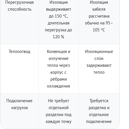
Перегрузочная
Изоляция
Изоляция
способность
выдерживает
кабеля
до 150 °C,
рассчитана
длительная
обычно на 95–
перегрузка до
105 °C
120 %
Теплоотвод
Конвекция и
Изоляционные
излучение
слои
тепла через
задерживают
корпус с
тепло
рёбрами
охлаждения
Подключение
Не требует
Требуется
нагрузок
отдельной
разделка и
разделки под
отдельное
каждую точку
подключение