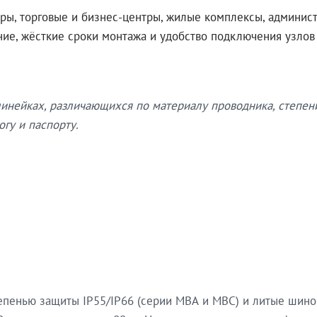
ры, торговые и бизнес-центры, жилые комплексы, админис
ение, жёсткие сроки монтажа и удобство подключения узло
нейках, различающихся по материалу проводника, степен
гу и паспорту.
епенью защиты IP55/IP66 (серии МВА и МВС) и литые шин