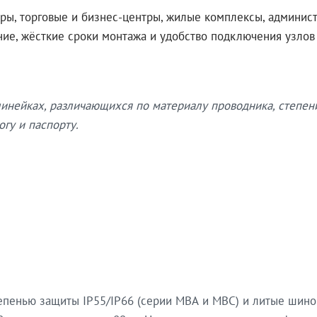
ры, торговые и бизнес-центры, жилые комплексы, админис
ение, жёсткие сроки монтажа и удобство подключения узло
нейках, различающихся по материалу проводника, степен
гу и паспорту.
епенью защиты IP55/IP66 (серии МВА и МВС) и литые шин