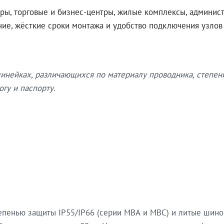
ры, торговые и бизнес-центры, жилые комплексы, админис
ение, жёсткие сроки монтажа и удобство подключения узло
нейках, различающихся по материалу проводника, степен
гу и паспорту.
епенью защиты IP55/IP66 (серии МВА и МВС) и литые шин