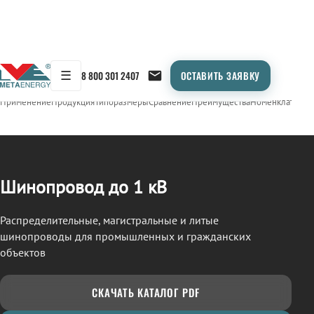
☰
8 800 301 2407
ОСТАВИТЬ ЗАЯВКУ
/
ШИНОПРОВОД
← Продукция
Применение
Продукция
Типоразмеры
Сравнение
Преимущества
Номенклатура
О
Шинопровод до 1 кВ
Распределительные, магистральные и литые
шинопроводы для промышленных и гражданских
объектов
СКАЧАТЬ КАТАЛОГ PDF