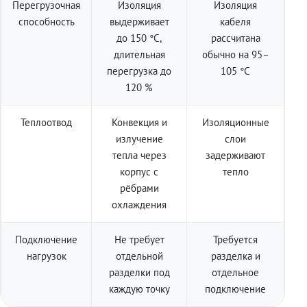
Перегрузочная
Изоляция
Изоляция
способность
выдерживает
кабеля
до 150 °C,
рассчитана
длительная
обычно на 95–
перегрузка до
105 °C
120 %
Теплоотвод
Конвекция и
Изоляционные
излучение
слои
тепла через
задерживают
корпус с
тепло
рёбрами
охлаждения
Подключение
Не требует
Требуется
нагрузок
отдельной
разделка и
разделки под
отдельное
каждую точку
подключение