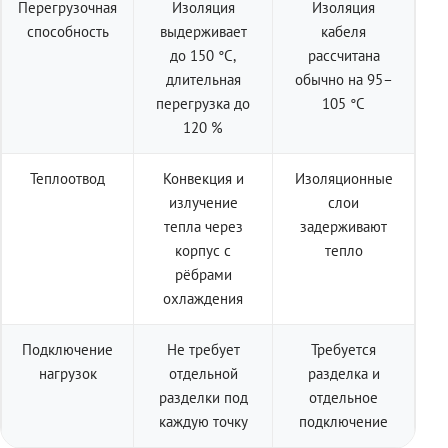
Перегрузочная
Изоляция
Изоляция
способность
выдерживает
кабеля
до 150 °C,
рассчитана
длительная
обычно на 95–
перегрузка до
105 °C
120 %
Теплоотвод
Конвекция и
Изоляционные
излучение
слои
тепла через
задерживают
корпус с
тепло
рёбрами
охлаждения
Подключение
Не требует
Требуется
нагрузок
отдельной
разделка и
разделки под
отдельное
каждую точку
подключение