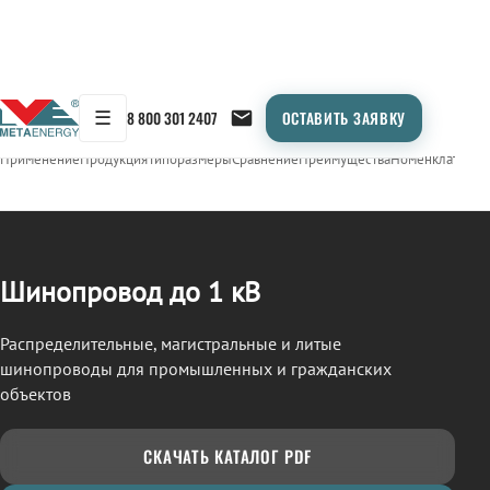
☰
8 800 301 2407
ОСТАВИТЬ ЗАЯВКУ
/
ШИНОПРОВОД
← Продукция
Применение
Продукция
Типоразмеры
Сравнение
Преимущества
Номенклатура
О
Шинопровод до 1 кВ
Распределительные, магистральные и литые
шинопроводы для промышленных и гражданских
объектов
СКАЧАТЬ КАТАЛОГ PDF