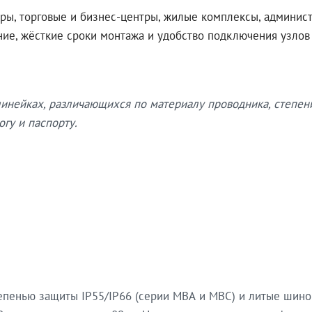
ры, торговые и бизнес-центры, жилые комплексы, админис
ение, жёсткие сроки монтажа и удобство подключения узло
нейках, различающихся по материалу проводника, степен
гу и паспорту.
епенью защиты IP55/IP66 (серии МВА и МВС) и литые шин