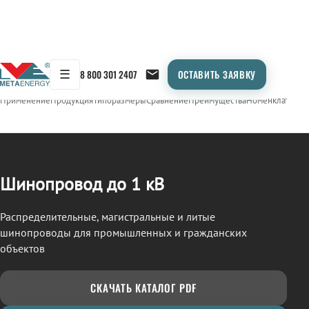
☰
8 800 301 2407
ОСТАВИТЬ ЗАЯВКУ
/
ШИНОПРОВОД
← Продукция
Применение
Продукция
Типоразмеры
Сравнение
Преимущества
Номенклатура
О
Шинопровод до 1 кВ
Распределительные, магистральные и литые
шинопроводы для промышленных и гражданских
объектов
СКАЧАТЬ КАТАЛОГ PDF