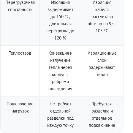
Перегрузочная
Изоляция
Изоляция
способность
выдерживает
кабеля
до 150 °C,
рассчитана
длительная
обычно на 95–
перегрузка до
105 °C
120 %
Теплоотвод
Конвекция и
Изоляционные
излучение
слои
тепла через
задерживают
корпус с
тепло
рёбрами
охлаждения
Подключение
Не требует
Требуется
нагрузок
отдельной
разделка и
разделки под
отдельное
каждую точку
подключение