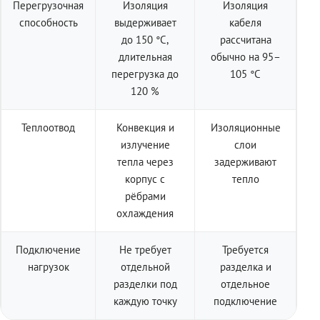
Перегрузочная
Изоляция
Изоляция
способность
выдерживает
кабеля
до 150 °C,
рассчитана
длительная
обычно на 95–
перегрузка до
105 °C
120 %
Теплоотвод
Конвекция и
Изоляционные
излучение
слои
тепла через
задерживают
корпус с
тепло
рёбрами
охлаждения
Подключение
Не требует
Требуется
нагрузок
отдельной
разделка и
разделки под
отдельное
каждую точку
подключение