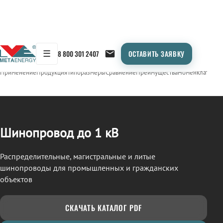
☰
8 800 301 2407
ОСТАВИТЬ ЗАЯВКУ
/
ШИНОПРОВОД
← Продукция
Применение
Продукция
Типоразмеры
Сравнение
Преимущества
Номенклатура
О
Шинопровод до 1 кВ
Распределительные, магистральные и литые
шинопроводы для промышленных и гражданских
объектов
СКАЧАТЬ КАТАЛОГ PDF