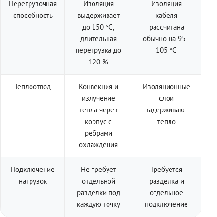
Перегрузочная
Изоляция
Изоляция
способность
выдерживает
кабеля
до 150 °C,
рассчитана
длительная
обычно на 95–
перегрузка до
105 °C
120 %
Теплоотвод
Конвекция и
Изоляционные
излучение
слои
тепла через
задерживают
корпус с
тепло
рёбрами
охлаждения
Подключение
Не требует
Требуется
нагрузок
отдельной
разделка и
разделки под
отдельное
каждую точку
подключение