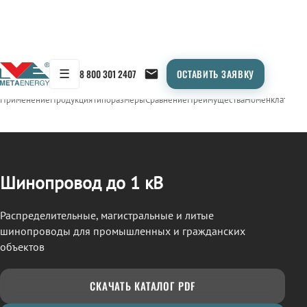
☰
8 800 301 2407
ОСТАВИТЬ ЗАЯВКУ
/
ШИНОПРОВОД
← Продукция
Применение
Продукция
Типоразмеры
Сравнение
Преимущества
Номенклатура
О
Шинопровод до 1 кВ
Распределительные, магистральные и литые
шинопроводы для промышленных и гражданских
объектов
СКАЧАТЬ КАТАЛОГ PDF