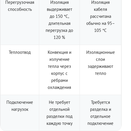
Перегрузочная
Изоляция
Изоляция
способность
выдерживает
кабеля
до 150 °C,
рассчитана
длительная
обычно на 95–
перегрузка до
105 °C
120 %
Теплоотвод
Конвекция и
Изоляционные
излучение
слои
тепла через
задерживают
корпус с
тепло
рёбрами
охлаждения
Подключение
Не требует
Требуется
нагрузок
отдельной
разделка и
разделки под
отдельное
каждую точку
подключение