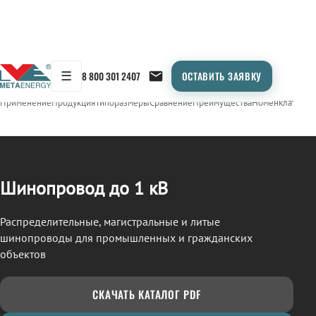
☰
8 800 301 2407
ОСТАВИТЬ ЗАЯВКУ
/
ШИНОПРОВОД
← Продукция
Применение
Продукция
Типоразмеры
Сравнение
Преимущества
Номенклатура
О
Шинопровод до 1 кВ
Распределительные, магистральные и литые
шинопроводы для промышленных и гражданских
объектов
СКАЧАТЬ КАТАЛОГ PDF