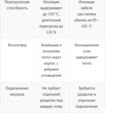
Перегрузочная
Изоляция
Изоляция
способность
выдерживает
кабеля
до 150 °C,
рассчитана
длительная
обычно на 95–
перегрузка до
105 °C
120 %
Теплоотвод
Конвекция и
Изоляционные
излучение
слои
тепла через
задерживают
корпус с
тепло
рёбрами
охлаждения
Подключение
Не требует
Требуется
нагрузок
отдельной
разделка и
разделки под
отдельное
каждую точку
подключение