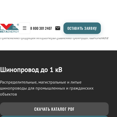
☰
8 800 301 2407
ОСТАВИТЬ ЗАЯВКУ
/
ШИНОПРОВОД
← Продукция
Применение
Продукция
Типоразмеры
Сравнение
Преимущества
Номенклатура
О
Шинопровод до 1 кВ
Распределительные, магистральные и литые
шинопроводы для промышленных и гражданских
объектов
СКАЧАТЬ КАТАЛОГ PDF