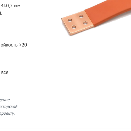
4±0,2 мм.
В.
тойкость >20
 все
дение
укторской
проекту.