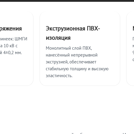
пряжения
Экструзионная ПВХ-
изоляция
линеек: ШМГИ
а 10 кВ с
Монолитный слой ПВХ,
й 4±0,2 мм.
нанесённый непрерывной
экструзией, обеспечивает
стабильную толщину и высокую
эластичность.