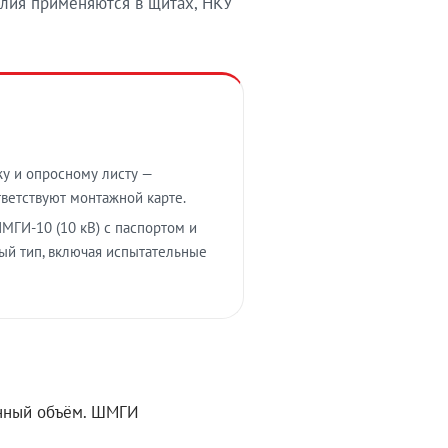
лия применяются в щитах, НКУ
у и опросному листу —
тветствуют монтажной карте.
МГИ-10 (10 кВ) с паспортом и
ый тип, включая испытательные
ённый объём. ШМГИ