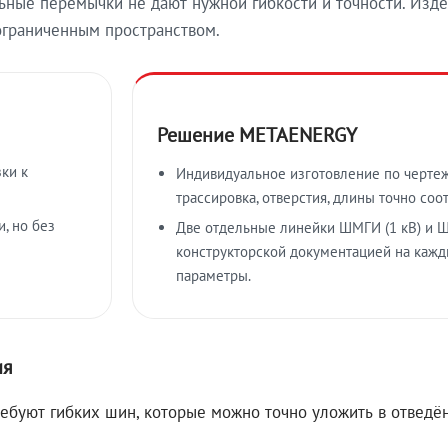
ные перемычки не дают нужной гибкости и точности. Изде
ограниченным пространством.
Решение METAENERGY
ки к
Индивидуальное изготовление по чертеж
трассировка, отверстия, длины точно соо
, но без
Две отдельные линейки ШМГИ (1 кВ) и Ш
конструкторской документацией на кажд
параметры.
ия
ребуют гибких шин, которые можно точно уложить в отвед