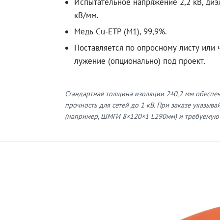
Испытательное напряжение 2,2 кВ, диэ
кВ/мм.
Медь Cu-ETP (M1), 99,9%.
Поставляется по опросному листу или ч
лужение (опционально) под проект.
Стандартная толщина изоляции 2±0,2 мм обеспе
прочность для сетей до 1 кВ. При заказе указыв
(например, ШМГИ 8×120×1 L290мм) и требуемую