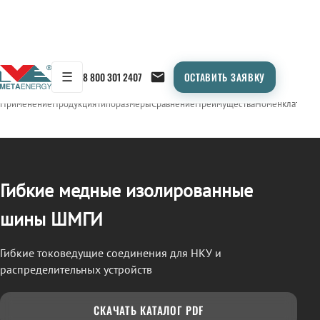
☰
8 800 301 2407
ОСТАВИТЬ ЗАЯВКУ
/
ШМГИ
← Продукция
Применение
Продукция
Типоразмеры
Сравнение
Преимущества
Номенклатура
О
Гибкие медные изолированные
шины ШМГИ
Гибкие токоведущие соединения для НКУ и
распределительных устройств
СКАЧАТЬ КАТАЛОГ PDF