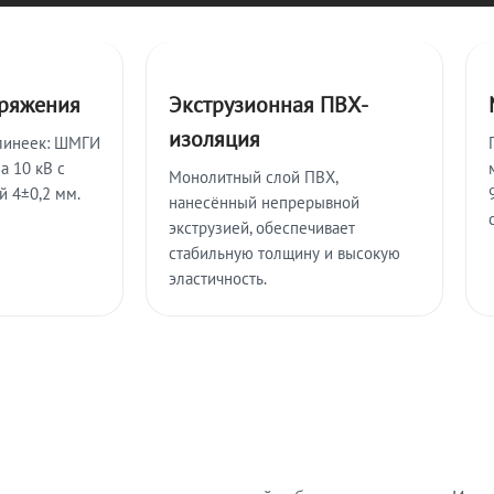
пряжения
Экструзионная ПВХ-
изоляция
линеек: ШМГИ
а 10 кВ с
Монолитный слой ПВХ,
й 4±0,2 мм.
нанесённый непрерывной
экструзией, обеспечивает
стабильную толщину и высокую
эластичность.