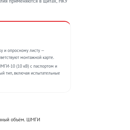
лия применяются в щитах, НКУ
у и опросному листу —
тветствуют монтажной карте.
МГИ-10 (10 кВ) с паспортом и
ый тип, включая испытательные
ённый объём. ШМГИ