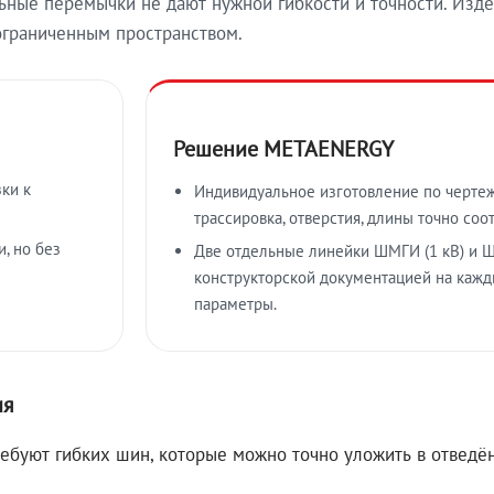
ные перемычки не дают нужной гибкости и точности. Изде
ограниченным пространством.
Решение METAENERGY
ки к
Индивидуальное изготовление по чертеж
трассировка, отверстия, длины точно соо
, но без
Две отдельные линейки ШМГИ (1 кВ) и Ш
конструкторской документацией на кажд
параметры.
ия
ребуют гибких шин, которые можно точно уложить в отвед