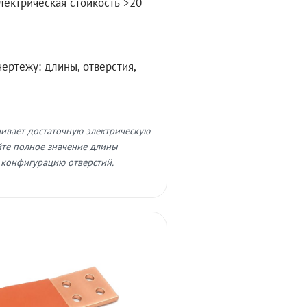
лектрическая стойкость >20
ертежу: длины, отверстия,
чивает достаточную электрическую
айте полное значение длины
 конфигурацию отверстий.