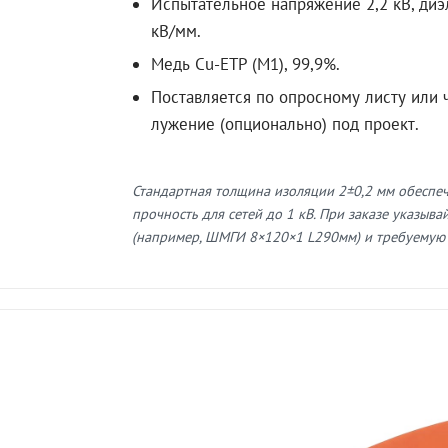
Испытательное напряжение 2,2 кВ, диэ
кВ/мм.
Медь Cu-ETP (M1), 99,9%.
Поставляется по опросному листу или ч
лужение (опционально) под проект.
Стандартная толщина изоляции 2±0,2 мм обеспе
прочность для сетей до 1 кВ. При заказе указыв
(например, ШМГИ 8×120×1 L290мм) и требуемую