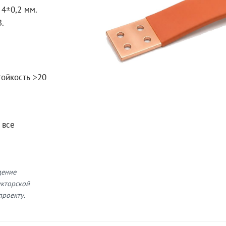
4±0,2 мм.
В.
тойкость >20
 все
дение
укторской
проекту.