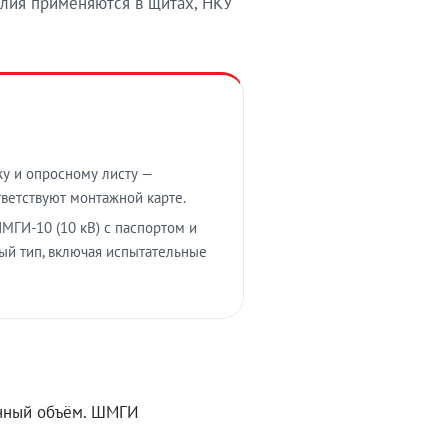
лия применяются в щитах, НКУ
у и опросному листу —
тветствуют монтажной карте.
МГИ-10 (10 кВ) с паспортом и
ый тип, включая испытательные
ённый объём. ШМГИ