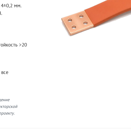
4±0,2 мм.
В.
тойкость >20
 все
дение
укторской
проекту.