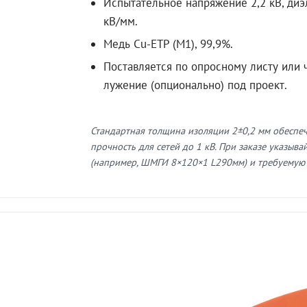
Испытательное напряжение 2,2 кВ, диэ
кВ/мм.
Медь Cu-ETP (M1), 99,9%.
Поставляется по опросному листу или ч
лужение (опционально) под проект.
Стандартная толщина изоляции 2±0,2 мм обеспе
прочность для сетей до 1 кВ. При заказе указыв
(например, ШМГИ 8×120×1 L290мм) и требуемую