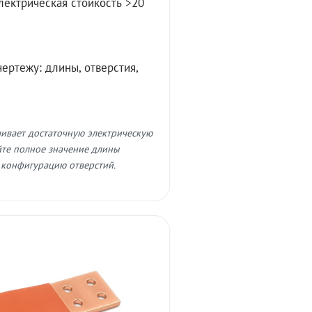
лектрическая стойкость >20
ертежу: длины, отверстия,
чивает достаточную электрическую
айте полное значение длины
 конфигурацию отверстий.