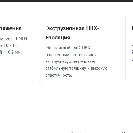
пряжения
Экструзионная ПВХ-
изоляция
линеек: ШМГИ
а 10 кВ с
Монолитный слой ПВХ,
й 4±0,2 мм.
нанесённый непрерывной
экструзией, обеспечивает
стабильную толщину и высокую
эластичность.