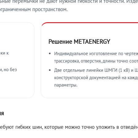
ные перемычки не дают нужной гибкости и точности. Изде
ограниченным пространством.
Решение METAENERGY
ки к
Индивидуальное изготовление по чертеж
трассировка, отверстия, длины точно соо
, но без
Две отдельные линейки ШМГИ (1 кВ) и Ш
конструкторской документацией на кажд
параметры.
ия
ребуют гибких шин, которые можно точно уложить в отвед