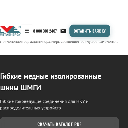
☰
8 800 301 2407
ОСТАВИТЬ ЗАЯВКУ
/
ШМГИ
← Продукция
Применение
Продукция
Типоразмеры
Сравнение
Преимущества
Номенклатура
О
Гибкие медные изолированные
шины ШМГИ
Гибкие токоведущие соединения для НКУ и
распределительных устройств
СКАЧАТЬ КАТАЛОГ PDF