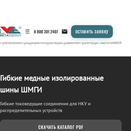
☰
8 800 301 2407
ОСТАВИТЬ ЗАЯВКУ
/
ШМГИ
← Продукция
Применение
Продукция
Типоразмеры
Сравнение
Преимущества
Номенклатура
О
Гибкие медные изолированные
шины ШМГИ
Гибкие токоведущие соединения для НКУ и
распределительных устройств
СКАЧАТЬ КАТАЛОГ PDF