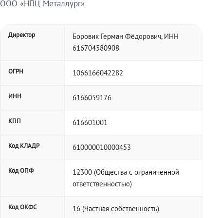
ООО «НПЦ Металлург»
Директор
Боровик Герман Фёдорович, ИНН
616704580908
ОГРН
1066166042282
ИНН
6166059176
КПП
616601001
Код КЛАДР
610000010000453
Код ОПФ
12300 (Общества с ограниченной
ответственностью)
Код ОКФС
16 (Частная собственность)